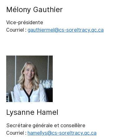
Mélony Gauthier
Vice-présidente
Courriel :
gauthiermel@cs-soreltracy.qc.ca
Lysanne Hamel
Secrétaire générale et conseillère
Courriel :
hamellys@cs-soreltracy.qc.ca